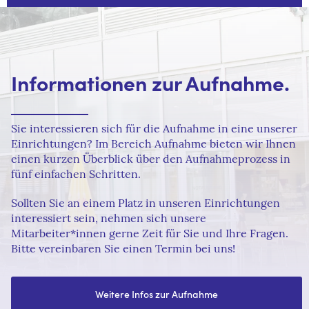
Informationen zur Aufnahme.
Informationen zur Aufnahme.
Informationen zur Aufnahme.
Sie interessieren sich für die Aufnahme in eine unserer
Sie interessieren sich für die Aufnahme in eine unserer
Sie interessieren sich für die Aufnahme in eine unserer
Einrichtungen? Im Bereich Aufnahme bieten wir Ihnen
Einrichtungen? Im Bereich Aufnahme bieten wir Ihnen
Einrichtungen? Im Bereich Aufnahme bieten wir Ihnen
einen kurzen Überblick über den Aufnahmeprozess in
einen kurzen Überblick über den Aufnahmeprozess in
einen kurzen Überblick über den Aufnahmeprozess in
fünf einfachen Schritten.
fünf einfachen Schritten.
fünf einfachen Schritten.
Sollten Sie an einem Platz in unseren Einrichtungen
Sollten Sie an einem Platz in unseren Einrichtungen
Sollten Sie an einem Platz in unseren Einrichtungen
interessiert sein, nehmen sich unsere
interessiert sein, nehmen sich unsere
interessiert sein, nehmen sich unsere
Mitarbeiter*innen gerne Zeit für Sie und Ihre Fragen.
Mitarbeiter*innen gerne Zeit für Sie und Ihre Fragen.
Mitarbeiter*innen gerne Zeit für Sie und Ihre Fragen.
Bitte vereinbaren Sie einen Termin bei uns!
Bitte vereinbaren Sie einen Termin bei uns!
Bitte vereinbaren Sie einen Termin bei uns!
Weitere Infos zur Aufnahme
Weitere Infos zur Aufnahme
Weitere Infos zur Aufnahme