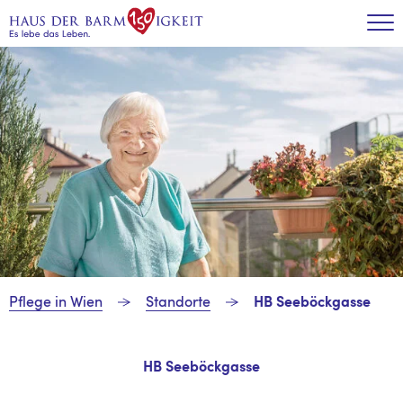
Zum Inhalt
Tog
Pflege in Wien
Standorte
HB Seeböckgasse
HB Seeböckgasse