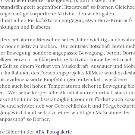
r, Wärme effizienter abzugeben. Dadurch steigt die
standsfähigkeit gegenüber Hitzestress“, so Dorner. Gleichze
 regelmäßige körperliche Aktivität den wichtigsten
dheitlichen Risikofaktoren entgegen, etwa Herz-Kreislauf-
nkungen und Diabetes.
ders bei älteren Menschen sei es daher wichtig, auch währ
perioden aktiv zu bleiben. „Die zentrale Botschaft lautet nic
er Bewegung, sondern angepasste Bewegung“, betont Dorne
ölliger Verzicht auf körperliche Aktivität könne bereits nach
r Zeit zu einem Verlust von Muskelkraft, Ausdauer und Mobil
n. Im Rahmen des Forschungsprojekts KliMate wurden desh
als evidenzbasierte Empfehlungen entwickelt, wie ältere
hen auch bei hohen Temperaturen sicher in Bewegung ble
n. „Wer seine körperliche Aktivität aufrechterhält, stärkt ni
esundheit und Selbstständigkeit, sondern fördert auch sozia
abe und schützt sich vor Gebrechlichkeit und Pflegebedürfti
ung wird damit selbst zu einer wichtigen Maßnahme der
anpassung“, so Dorner.
re Bilder in der
APA-Fotogalerie