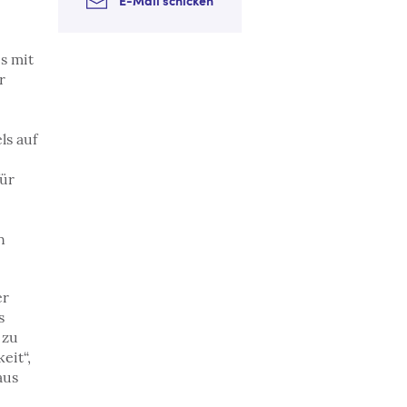
E-Mail schicken
s mit
r
ls auf
für
e
n
er
s
 zu
eit“,
aus