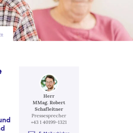
te
e
Herr
MMag. Robert
Schafleitner
Pressesprecher
 und
+43 1 40199-1321
nd