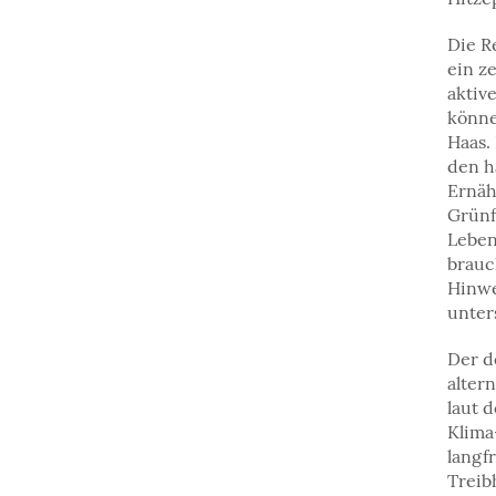
Die R
ein z
aktiv
könne
Haas.
den h
Ernäh
Grünf
Leben
brauc
Hinwe
unter
Der d
alter
laut 
Klima
langf
Treib