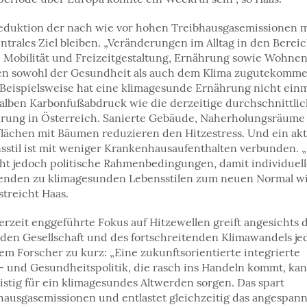
eduktion der nach wie vor hohen Treibhausgasemissionen 
entrales Ziel bleiben. „Veränderungen im Alltag in den Berei
e Mobilität und Freizeitgestaltung, Ernährung sowie Wohne
n sowohl der Gesundheit als auch dem Klima zugutekommen
 Beispielsweise hat eine klimagesunde Ernährung nicht ein
alben Karbonfußabdruck wie die derzeitige durchschnittli
rung in Österreich. Sanierte Gebäude, Naherholungsräume
lächen mit Bäumen reduzieren den Hitzestress. Und ein akt
sstil ist mit weniger Krankenhausaufenthalten verbunden. 
ht jedoch politische Rahmenbedingungen, damit individuell
nden zu klimagesunden Lebensstilen zum neuen Normal wi
streicht Haas.
erzeit enggeführte Fokus auf Hitzewellen greift angesichts 
nden Gesellschaft und des fortschreitenden Klimawandels j
dem Forscher zu kurz: „Eine zukunftsorientierte integrierte
- und Gesundheitspolitik, die rasch ins Handeln kommt, ka
ristig für ein klimagesundes Altwerden sorgen. Das spart
hausgasemissionen und entlastet gleichzeitig das angespan