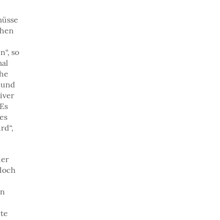
müsse
chen
n
“, so
mal
che
 und
iver
„Es
es
rd“,
der
edoch
nn
nte