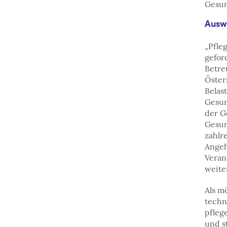
Gesun
Auswi
„Pfle
gefor
Betre
Öster
Belas
Gesun
der G
Gesun
zahlr
Angeh
Veran
weite
Als m
techn
pfleg
und s