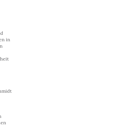
nd
en in
en
heit
chmidt
n
hen