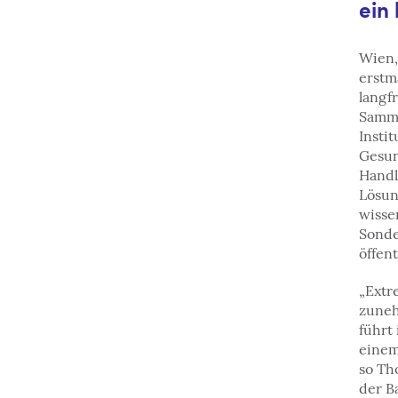
ein
Wien,
erstm
langf
Samme
Insti
Gesun
Handl
Lösun
wisse
Sonde
öffen
„Extr
zuneh
führt
einem
so Th
der B