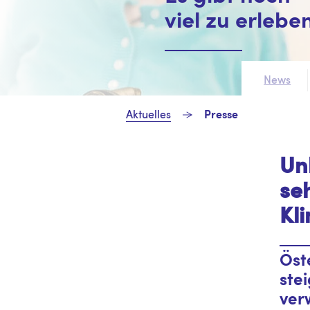
viel zu erleben
News
Aktuelles
Presse
Un
se
Kl
Öst
ste
ver