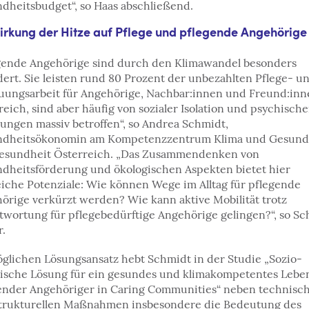
dheitsbudget“, so Haas abschließend.
rkung der Hitze auf Pflege und pflegende Angehörige
gende Angehörige sind durch den Klimawandel besonders
dert. Sie leisten rund 80 Prozent der unbezahlten Pflege- u
uungsarbeit für Angehörige, Nachbar:innen und Freund:inn
reich, sind aber häufig von sozialer Isolation und psychisch
tungen massiv betroffen“, so Andrea Schmidt,
dheitsökonomin am Kompetenzzentrum Klima und Gesund
esundheit Österreich. „Das Zusammendenken von
dheitsförderung und ökologischen Aspekten bietet hier
eiche Potenziale: Wie können Wege im Alltag für pflegende
örige verkürzt werden? Wie kann aktive Mobilität trotz
twortung für pflegebedürftige Angehörige gelingen?“, so S
r.
öglichen Lösungsansatz hebt Schmidt in der Studie „Sozio-
ische Lösung für ein gesundes und klimakompetentes Lebe
ender Angehöriger in Caring Communities“ neben technisc
trukturellen Maßnahmen insbesondere die Bedeutung des