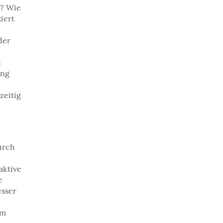
h? Wie
iert
der
s
ung
zeitig
urch
aktive
e
esser
em