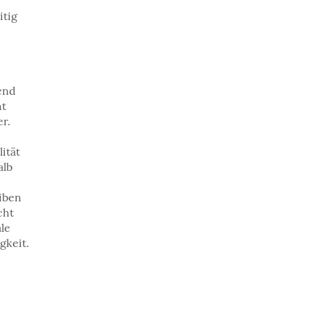
itig
end
ht
r.
ität
alb
iben
cht
le
gkeit.