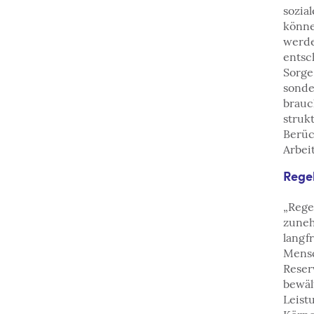
sozia
könne
werde
entsc
Sorge
sonde
brauc
struk
Berüc
Arbei
Rege
„Rege
zuneh
langf
Mensc
Reser
bewäl
Leist