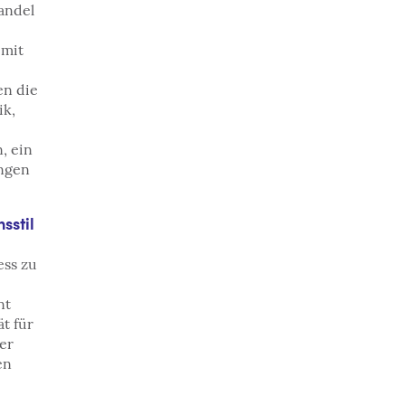
andel
 mit
en die
ik,
, ein
ngen
sstil
ess zu
nt
ät für
er
en