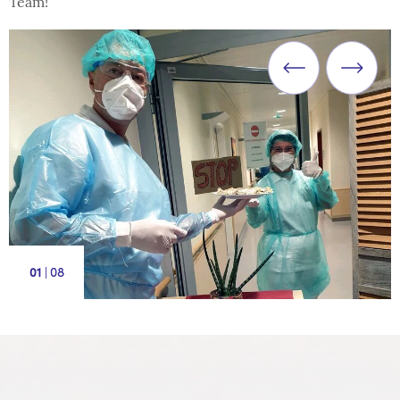
Team!
|
8
1