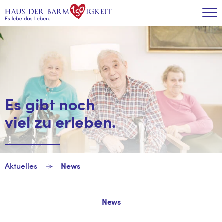
Zum Inhalt
Tog
Es gibt noch
viel zu erleben.
Aktuelles
News
News