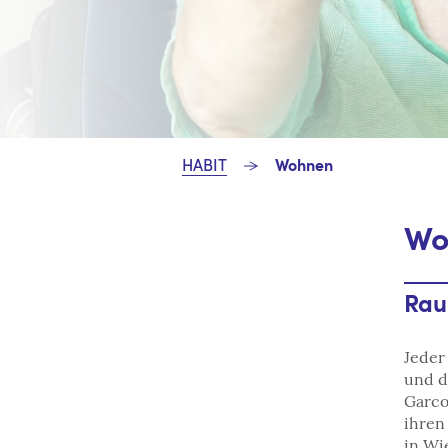
HABIT
Wohnen
Wo
Rau
Jeder
und d
Garco
ihren
in Wi