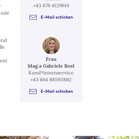
+43 676 4129614
r
ünde
E-Mail schicken
und
lle
Frau
mit
Mag.a Gabriele Resl
Kund*innenservice
+43 664 88593882
E-Mail schicken