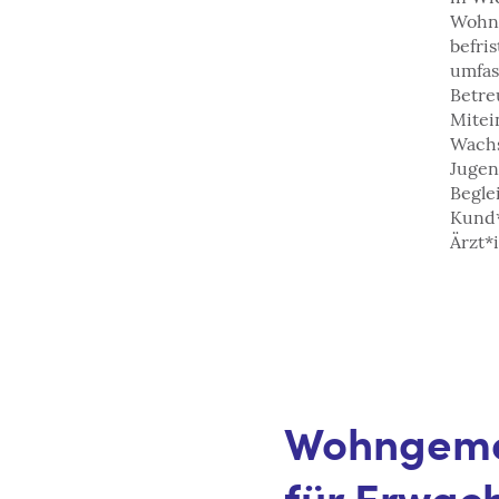
Wohnp
befri
umfas
Betre
Mitei
Wachs
Jugen
Begle
Kund*
Ärzt*
Wohngeme