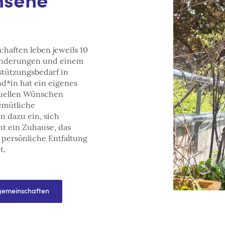
hsene
aften leben jeweils 10
inderungen und einem
tützungsbedarf in
d*in hat ein eigenes
duellen Wünschen
emütliche
 dazu ein, sich
ht ein Zuhause, das
persönliche Entfaltung
t.
emeinschaften