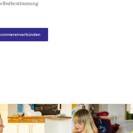
 Selbstbestimmung
rconnierenverbünden