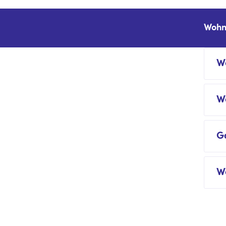
Wohn
W
W
G
W