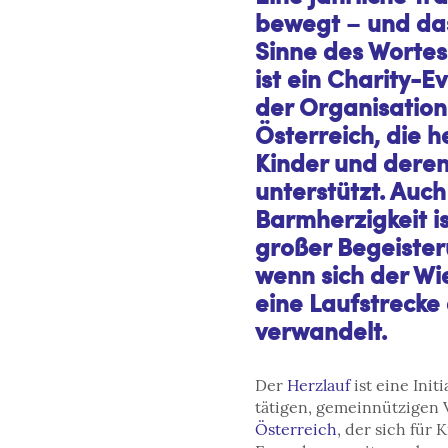
bewegt
–
und da
Sinne des Wortes
ist ein Charity-E
der Organisation
Österreich, die 
Kinder und deren
unterstützt. Auc
Barmherzigkeit is
großer Begeister
wenn sich der Wi
eine Laufstrecke 
verwandelt.
Der
Herzlauf
ist eine Init
tätigen, gemeinnützigen 
Österreich
, der sich für