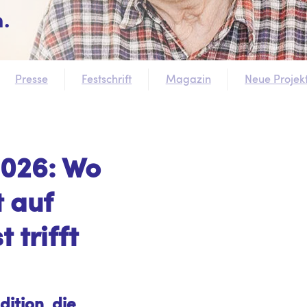
.
Presse
Festschrift
Magazin
Neue Projek
2026: Wo
t auf
 trifft
dition, die