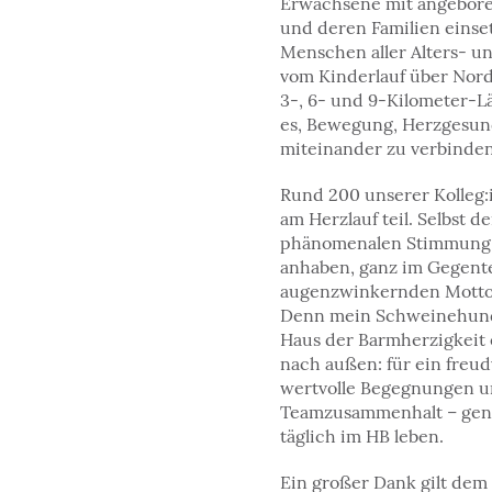
Erwachsene mit angebor
und deren Familien eins
Menschen aller Alters- u
vom Kinderlauf über Nord
3‑, 6‑ und 9‑Kilometer‑Läu
es, Bewegung, Herzgesund
miteinander zu verbinden
Rund 200 unserer Kolleg
am Herzlauf teil. Selbst 
phänomenalen Stimmung 
anhaben, ganz im Gegente
augenzwinkernden Motto
Denn mein Schweinehund l
Haus der Barmherzigkeit 
nach außen: für ein freud
wertvolle Begegnungen un
Teamzusammenhalt – gena
täglich im HB leben.
Ein großer Dank gilt dem