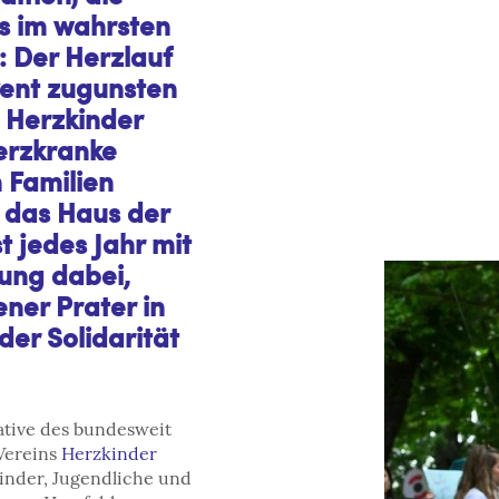
s im wahrsten
: Der Herzlauf
vent zugunsten
 Herzkinder
herzkranke
 Familien
h das Haus der
t jedes Jahr mit
ung dabei,
ener Prater in
der Solidarität
iative des bundesweit
Vereins
Herzkinder
 Kinder, Jugendliche und