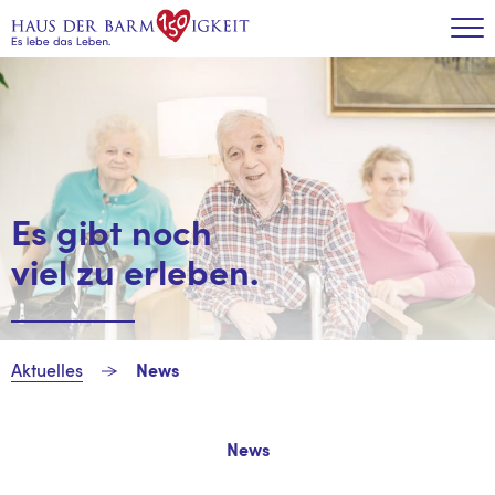
Zum Inhalt
Tog
Es gibt noch
viel zu erleben.
Aktuelles
News
News