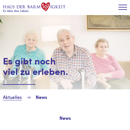
Zum Inhalt
Tog
Es gibt noch
viel zu erleben.
Aktuelles
News
News