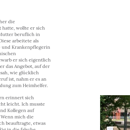
her die
 hatte, wollte er sich
utter beruflich in
iese arbeitete als
- und Krankenpflegerin
hischen
warb er sich eigentlich
er das Angebot, auf der
 sah, wie glücklich
ruf ist, nahm er es an
ildung zum Heimhelfer.
rn erinnert sich
ht leicht. Ich musste
nd Kollegen auf
 Wenn mich die
sch beauftragte, etwas
ig in die falsche