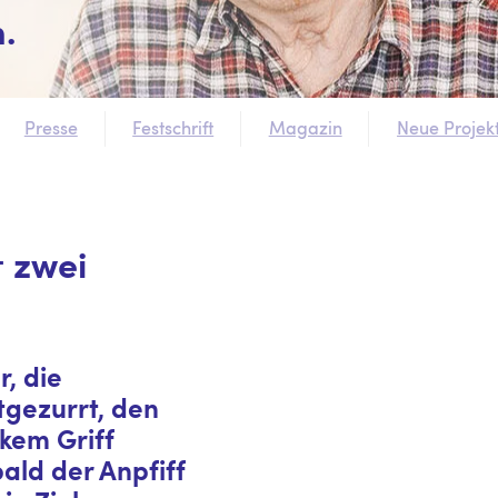
.
Presse
Festschrift
Magazin
Neue Projek
 zwei
r, die
tgezurrt, den
rkem Griff
ld der Anpfiff