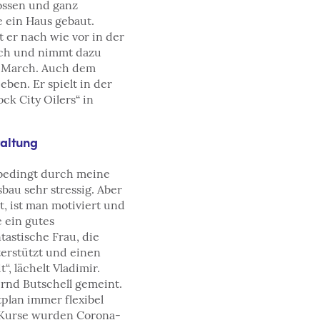
ossen und ganz
e ein Haus gebaut.
 er nach wie vor in der
lich und nimmt dazu
e March. Auch dem
eben. Er spielt in der
ck City Oilers“ in
taltung
 bedingt durch meine
au sehr stressig. Aber
, ist man motiviert und
e ein gutes
astische Frau, die
erstützt und einen
t“, lächelt Vladimir.
Bernd Butschell gemeint.
plan immer flexibel
s Kurse wurden Corona-