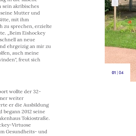
 sein akribisches
 seine Mutter und
itte, mit ihm
h zu sprechen, erzielte
tte. „Beim Eishockey
 schnell an neue
nd ehrgeizig an mir zu
olfen, auch meine
inden“, freut sich
|
4
1
ort wollte der 32-
mmer weiter
rte er die Ausbildung
d begann 2012 seine
nkenhaus Tokiostraße.
ckey-Virtuose
zum Gesundheits- und