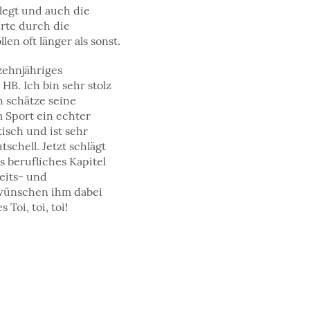
rlegt und auch die
erte durch die
en oft länger als sonst.
 zehnjähriges
HB. Ich bin sehr stolz
h schätze seine
m Sport ein echter
tisch und ist sehr
utschell. Jetzt schlägt
s berufliches Kapitel
eits- und
 wünschen ihm dabei
Toi, toi, toi! ​