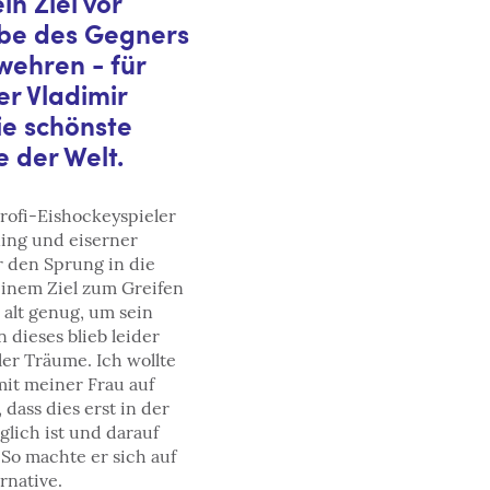
in Ziel vor
ibe des Gegners
wehren - für
er Vladimir
ie schönste
​ der Welt.
Profi-Eishockeyspieler
ing und eiserner
ir den Sprung in die
einem Ziel zum Greifen
 alt genug, um sein
 dieses blieb leider
ler Träume. Ich wollte
mit meiner Frau auf
 dass dies erst in der
glich ist und darauf
 So machte er sich auf
rnative.