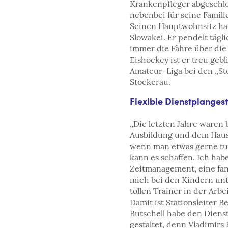
Krankenpfleger abgeschl
nebenbei für seine Famili
Seinen Hauptwohnsitz hat
Slowakei. Er pendelt täg
immer die Fähre über di
Eishockey ist er treu gebli
Amateur-Liga bei den „Sto
Stockerau.
Flexible Dienstplanges
„Die letzten Jahre waren
Ausbildung und dem Hausb
wenn man etwas gerne tut
kann es schaffen. Ich hab
Zeitmanagement, eine fant
mich bei den Kindern unt
tollen Trainer in der Arbei
Damit ist Stationsleiter 
Butschell habe den Dienst
gestaltet, denn Vladimir