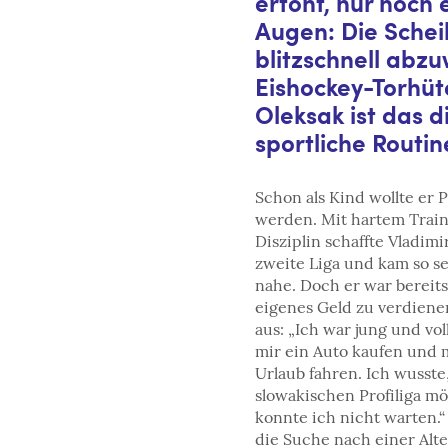
ertönt, nur noch e
Augen: Die Sche
blitzschnell abzu
Eishockey-Torhüt
Oleksak ist das d
sportliche Routine
Schon als Kind wollte er 
werden. Mit hartem Train
Disziplin schaffte Vladim
zweite Liga und kam so s
nahe. Doch er war bereits
eigenes Geld zu verdienen
aus: „Ich war jung und vol
mir ein Auto kaufen und 
Urlaub fahren. Ich wusste,
slowakischen Profiliga mö
konnte ich nicht warten.“
die Suche nach einer Alte