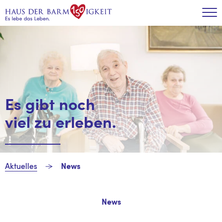
Zum Inhalt
Tog
Es gibt noch
viel zu erleben.
Aktuelles
News
News