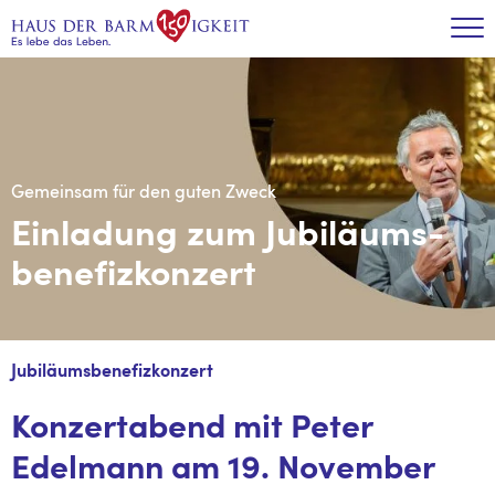
Zum Inhalt
Tog
Gemeinsam für den guten Zweck
Einladung zum Jubiläums-
benefizkonzert
Jubiläumsbenefizkonzert
Konzertabend mit Peter
Edelmann am 19. November