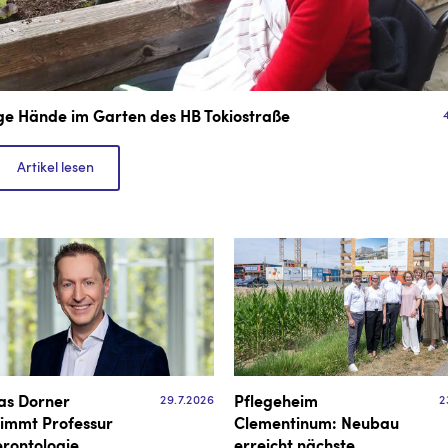
ige Hände im Garten des HB Tokiostraße
Artikel lesen
29.7.2026
2
as Dorner
Pflegeheim
immt Professur
Clementinum: Neubau
erontologie
erreicht nächste