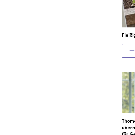
Fleiß
Thom
übern
für G