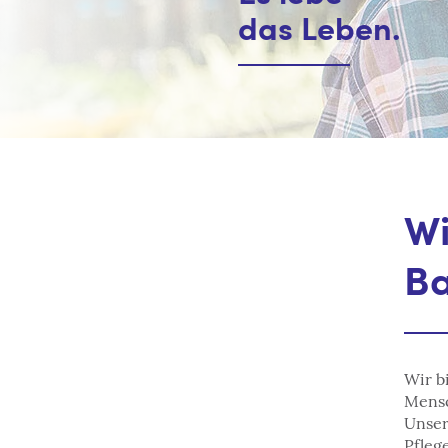
das Leben.
Wi
Ba
Wir b
Mensc
Unser
Pfleg