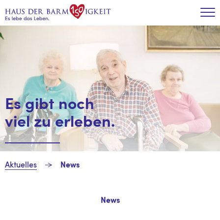
Zum Inhalt
Tog
Es gibt noch
viel zu erleben.
Aktuelles
News
News